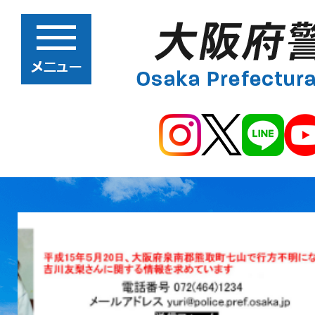
2
枚
目
の