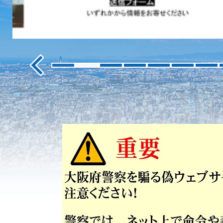
ス
ラ
イ
ド