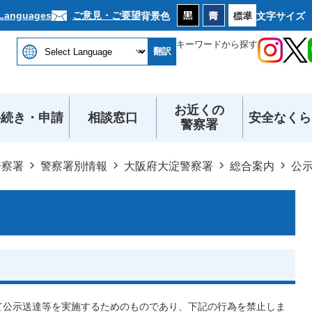
本文へ
ご意見・ご要望
 Languages
背景色
文字サイズ
キーワードから探す
翻訳
お近くの
手続き・申請
相談窓口
安全なくら
警察署
警察署
警察署別情報
大阪府大淀警察署
総合案内
公
トを通じて公示送達等を実施するためのものであり、下記の行為を禁止しま