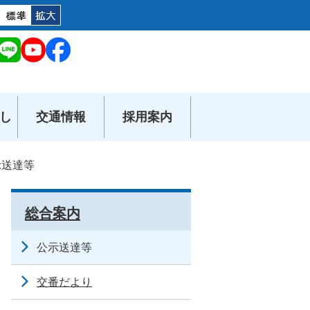
し
交通情報
採用案内
示送達等
総合案内
公示送達等
交番だより