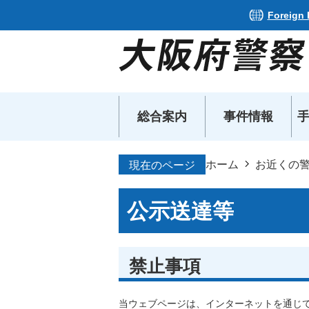
Foreign
総合案内
事件情報
ホーム
お近くの
現在のページ
公示送達等
禁止事項
​​​​​​​当ウェブページは、インターネッ