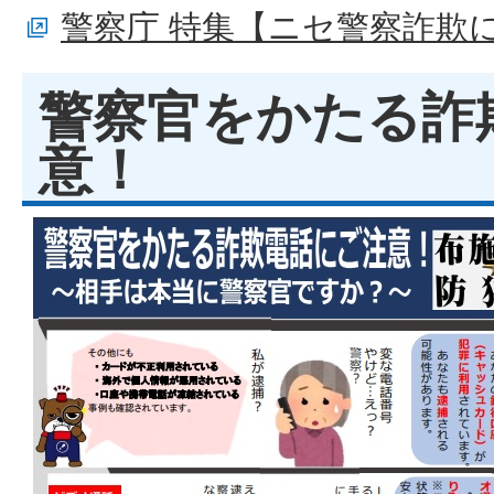
警察庁 特集【ニセ警察詐欺
警察官をかたる詐
意！