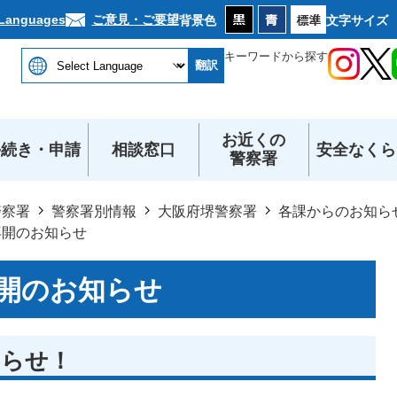
本文へ
ご意見・ご要望
 Languages
背景色
文字サイズ
キーワードから探す
翻訳
お近くの
手続き・申請
相談窓口
安全なくら
警察署
警察署
警察署別情報
大阪府堺警察署
各課からのお知ら
再開のお知らせ
再開のお知らせ
知らせ！