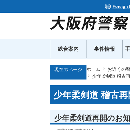
Foreign
総合案内
事件情報
ホーム
お近くの
現在のページ
少年柔剣道 稽古
少年柔剣道 稽古
少年柔剣道再開のお