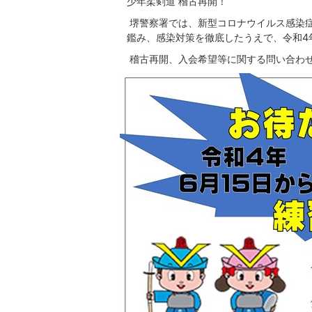
少年柔剣道 稽古再開！
堺警察署では、新型コロナウイルス感染
鑑み、感染対策を徹底したうえで、令和4
稽古再開、入会希望等に関する問い合わ