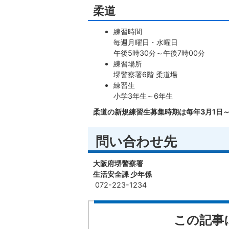
柔道
練習時間
毎週月曜日・水曜日
午後5時30分～午後7時00分
練習場所
堺警察署6階 柔道場
練習生
小学3年生～6年生
柔道の新規練習生募集時期は每年3月1日
問い合わせ先
大阪府堺警察署
生活安全課 少年係
072-223-1234
この記事