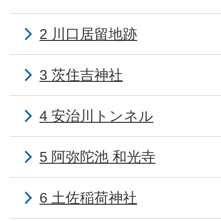
2 川口居留地跡
3 茨住吉神社
4 安治川トンネル
5 阿弥陀池 和光寺
6 土佐稲荷神社