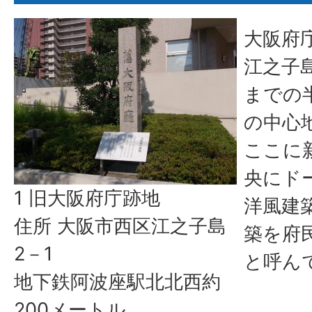
大阪府
江之子
までの
の中心
ここに
央にド
1 旧大阪府庁跡地
洋風建
住所 大阪市西区江之子島
築を府
2－1
と呼ん
地下鉄阿波座駅北北西約
200メートル