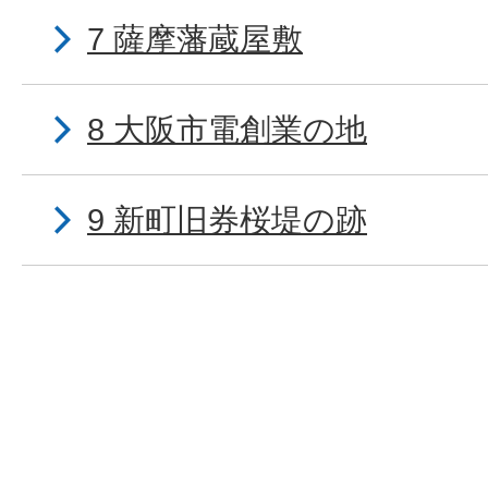
7 薩摩藩蔵屋敷
8 大阪市電創業の地
9 新町旧券桜堤の跡