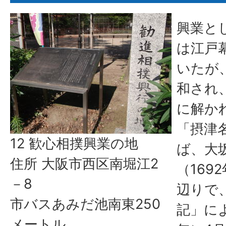
興業と
は江戸
いたが
和され、
に解か
「摂津
12 歓心相撲興業の地
ば、大
住所 大阪市西区南堀江2
（169
－8
辺りで
市バスあみだ池南東250
記」によ
メートル