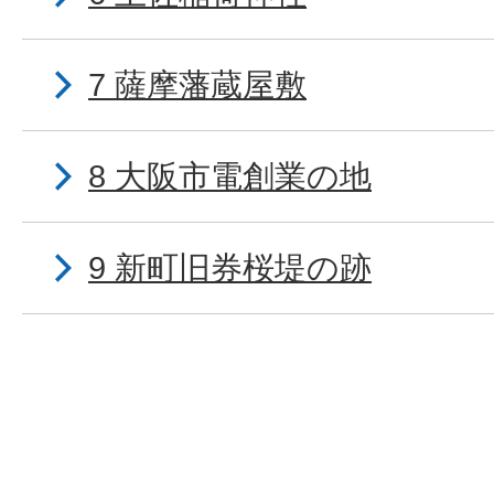
7 薩摩藩蔵屋敷
8 大阪市電創業の地
9 新町旧券桜堤の跡