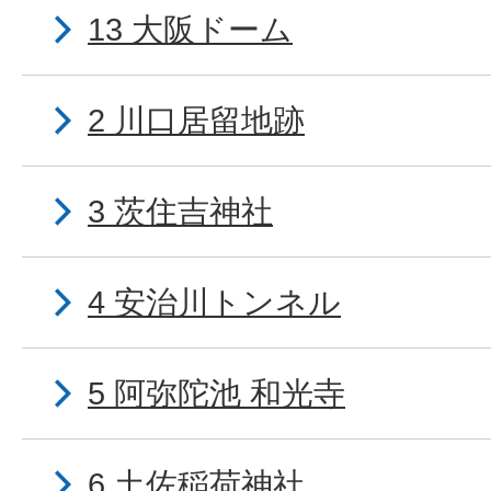
13 大阪ドーム
2 川口居留地跡
3 茨住吉神社
4 安治川トンネル
5 阿弥陀池 和光寺
6 土佐稲荷神社