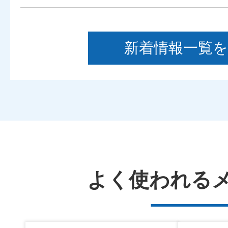
2026年08月06日
新着情報一覧
昨日の交通事故発生状況（速報
2026年08月06日
昨日の交通死亡事故の概要(発生
2026年08月06日
よく使われる
事件事故の発生・検挙のお知ら
日（木曜日））