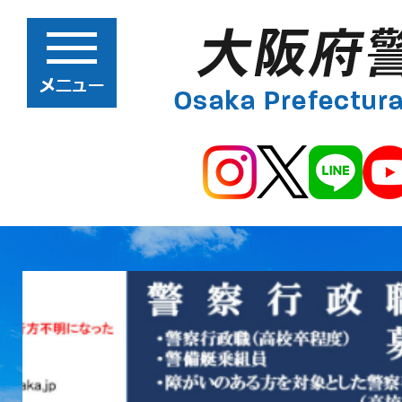
2
枚
目
の