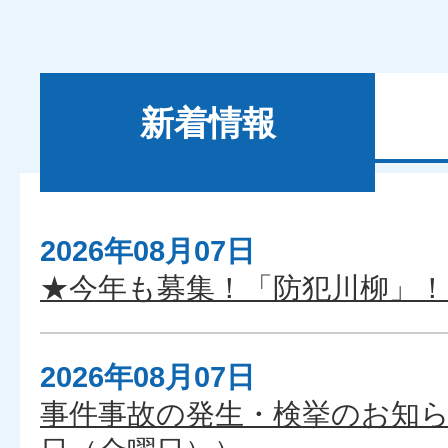
新着情報
2026年08月07日
新
★今年も募集！「防犯川柳」！
着
情
報
2026年08月07日
事件事故の発生・検挙のお知ら