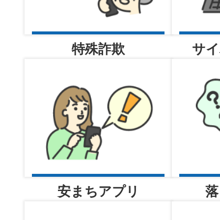
交番だより
特殊詐欺
サイ
2026年08月05日
大阪府南堺警察署
2026年08月05日
事件事故の発生・検挙のお知ら
日（水曜日））
安まちアプリ
落
2026年08月05日
交通課