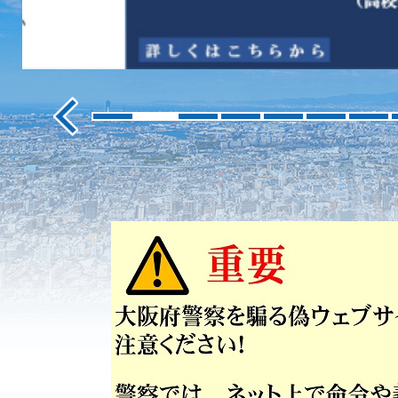
ス
ラ
イ
ド