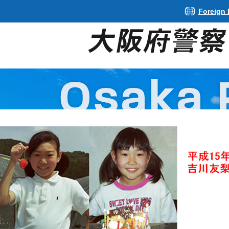
Foreign
2
枚
目
の
ス
ラ
イ
ド