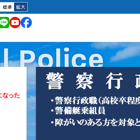
3
枚
目
の
ス
ラ
イ
ド