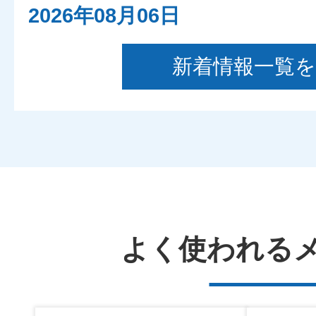
2026年08月06日
事件事故の発生・検挙のお知ら
新着情報一覧
日（木曜日））
2026年08月06日
地域課からのお知らせ
2026年08月06日
よく使われる
会計課からの物品売払い情報
更新しました