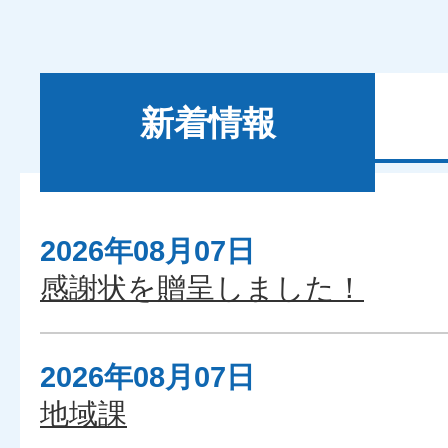
新着情報
2026年08月07日
新
感謝状を贈呈しました！
着
情
報
2026年08月07日
地域課