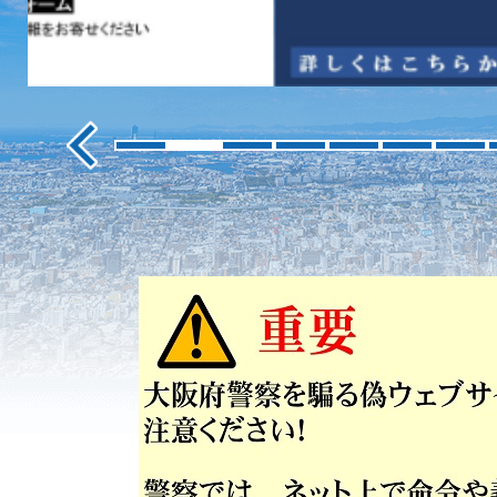
ス
ラ
イ
ド