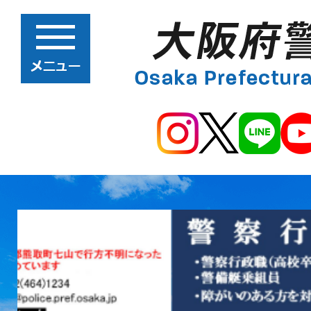
2
枚
目
の