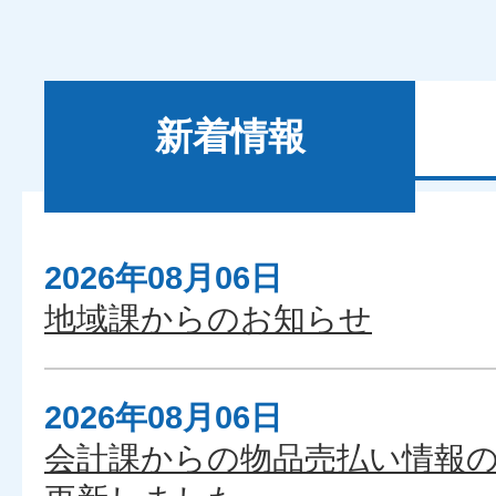
新着情報
2026年08月06日
新
地域課からのお知らせ
着
情
報
2026年08月06日
会計課からの物品売払い情報