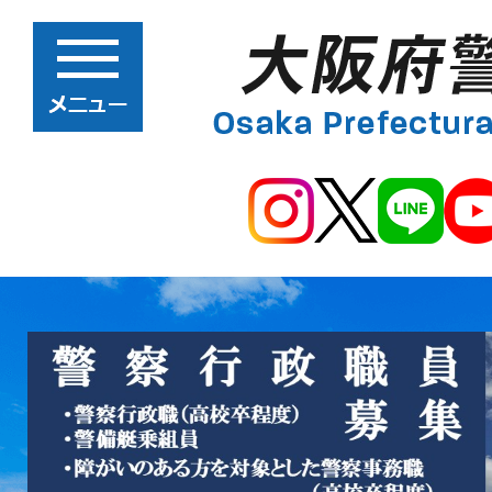
3
枚
目
の