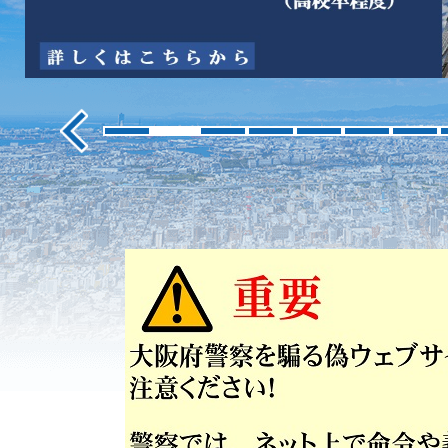
ス
ラ
イ
ド