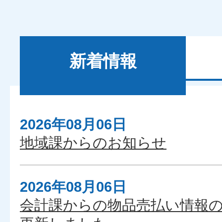
新着情報
2026年08月06日
新
地域課からのお知らせ
着
情
報
2026年08月06日
会計課からの物品売払い情報