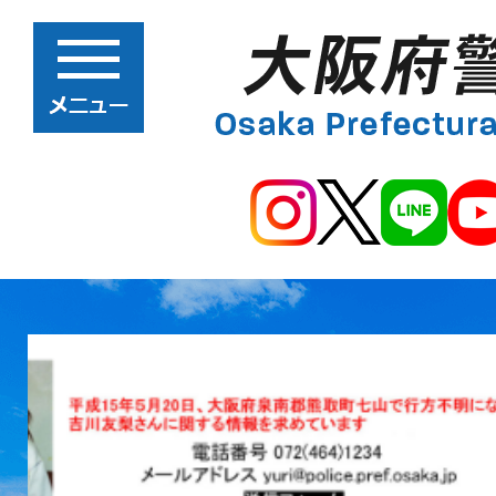
2
枚
目
の