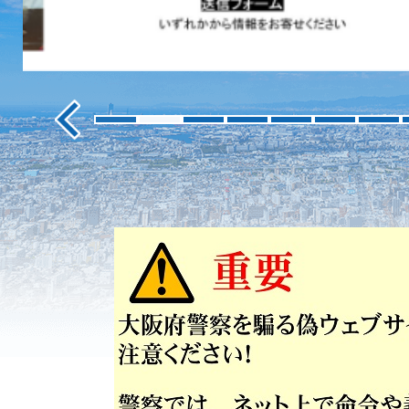
ス
ラ
イ
ド