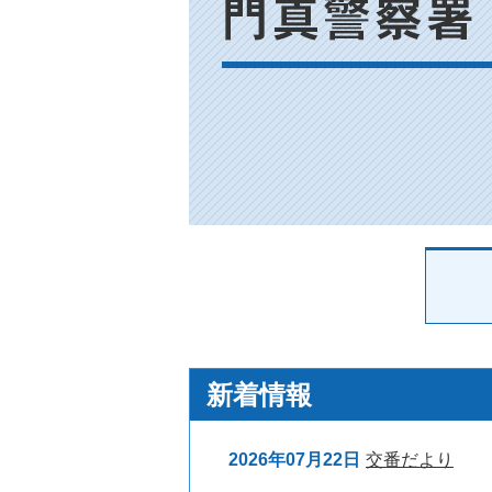
真
警
察
署
新着情報
2026年07月22日
交番だより