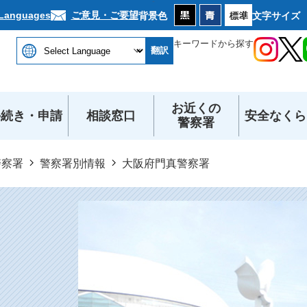
本文へ
ご意見・ご要望
 Languages
背景色
文字サイズ
キーワードから探す
翻訳
お近くの
手続き・申請
相談窓口
安全なくら
警察署
警察署
警察署別情報
大阪府門真警察署