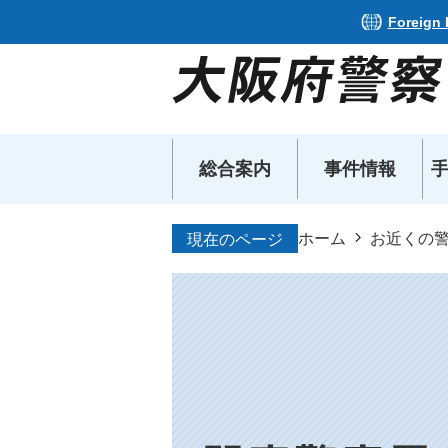
Foreign
総合案内
事件情報
ホーム
お近くの
現在のページ
大
阪
府
門