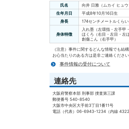
氏名
向井 日雅（ムカイ ヒュ
生年月日
平成8年10月16日生
身長
174センチメートルくらい
入れ墨（左環指・左手甲
身体特徴
ほくろ（右目・左目・左
創傷こん（右手甲）
（注意）事件に関するどんな情報でも結構
お心当たりのある方は是非ご連絡ください
事件情報の受付について
連絡先
大阪府警察本部 刑事部 捜査第三課
郵便番号 540-8540
大阪市中央区大手前3丁目1番11号
電話（代表）06-6943-1234（内線 432