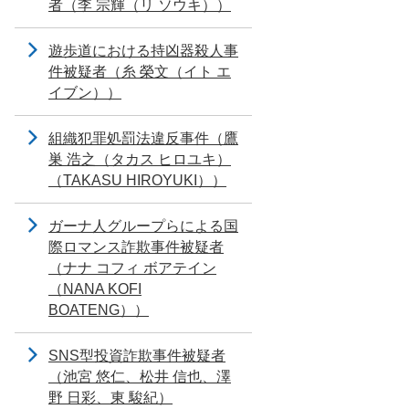
者（李 宗輝（リ ソウキ））
遊歩道における持凶器殺人事
件被疑者（糸 榮文（イト エ
イブン））
組織犯罪処罰法違反事件（鷹
巣 浩之（タカス ヒロユキ）
（TAKASU HIROYUKI））
ガーナ人グループらによる国
際ロマンス詐欺事件被疑者
（ナナ コフィ ボアテイン
（NANA KOFI
BOATENG））
SNS型投資詐欺事件被疑者
（池宮 悠仁、松井 信也、澤
野 日彩、東 駿紀）