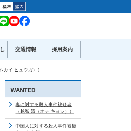
し
交通情報
採用案内
ムカイ ヒュウガ））
WANTED
妻に対する殺人事件被疑者
（越智 清（オチ キヨシ））
中国人に対する殺人事件被疑