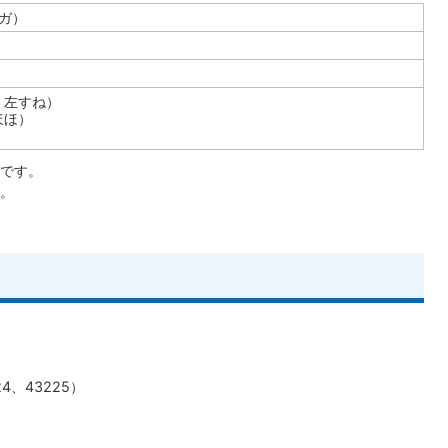
ウガ）
・左すね）
ほほ）
です。
。
24、43225）