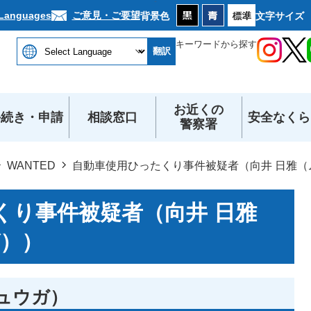
本文へ
ご意見・ご要望
 Languages
背景色
文字サイズ
キーワードから探す
翻訳
お近くの
手続き・申請
相談窓口
安全なくら
警察署
WANTED
自動車使用ひったくり事件被疑者（向井 日雅（
くり事件被疑者（向井 日雅
ガ））
ヒュウガ）