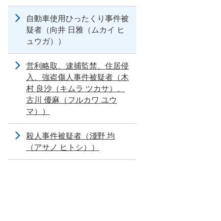
自動車使用ひったくり事件被
疑者（向井 日雅（ムカイ ヒ
ュウガ））
営利略取、逮捕監禁、住居侵
入、強盗傷人事件被疑者（木
村 良沙（キムラ ツカサ）、
古川 優麻（フルカワ ユウ
マ））
殺人事件被疑者（淺野 均
（アサノ ヒトシ））