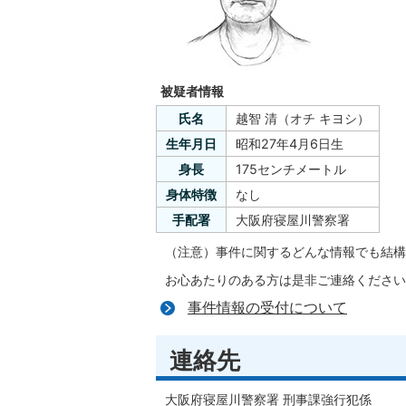
被疑者情報
氏名
越智 清（オチ キヨシ）
生年月日
昭和27年4月6日生
身長
175センチメートル
身体特徴
なし
手配署
大阪府寝屋川警察署
（注意）事件に関するどんな情報でも結構
お心あたりのある方は是非ご連絡ください
事件情報の受付について
連絡先
大阪府寝屋川警察署 刑事課強行犯係