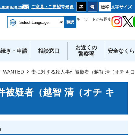
本文へ
ご意見・ご要望
 Languages
背景色
文字サイズ
キーワードから探す
翻訳
お近くの
手続き・申請
相談窓口
安全なくら
警察署
WANTED
妻に対する殺人事件被疑者（越智 清（オチ キ
被疑者（越智 清（オチ キ
）