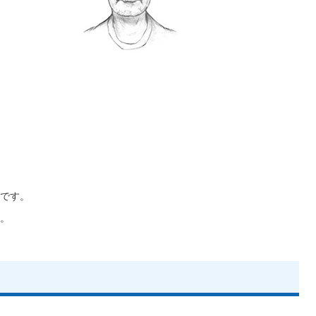
です。
。