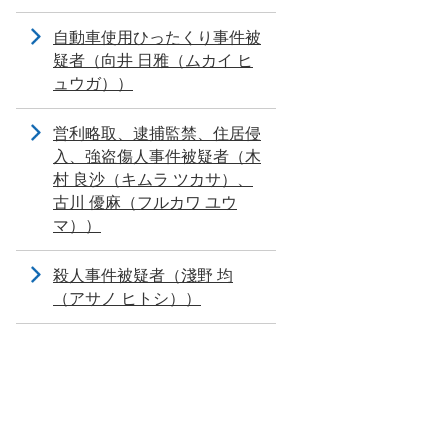
自動車使用ひったくり事件被
疑者（向井 日雅（ムカイ ヒ
ュウガ））
営利略取、逮捕監禁、住居侵
入、強盗傷人事件被疑者（木
村 良沙（キムラ ツカサ）、
古川 優麻（フルカワ ユウ
マ））
殺人事件被疑者（淺野 均
（アサノ ヒトシ））