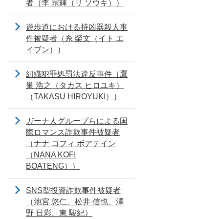
者（李 宗輝（リ ソウキ））
遊歩道における持凶器殺人事
件被疑者（糸 榮文（イト エ
イブン））
組織犯罪処罰法違反事件（鷹
巣 浩之（タカス ヒロユキ）
（TAKASU HIROYUKI））
ガーナ人グループらによる国
際ロマンス詐欺事件被疑者
（ナナ コフィ ボアテイン
（NANA KOFI
BOATENG））
SNS型投資詐欺事件被疑者
（池宮 悠仁、松井 信也、澤
野 日彩、東 駿紀）