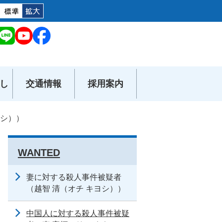
し
交通情報
採用案内
ヨシ））
WANTED
妻に対する殺人事件被疑者
（越智 清（オチ キヨシ））
中国人に対する殺人事件被疑