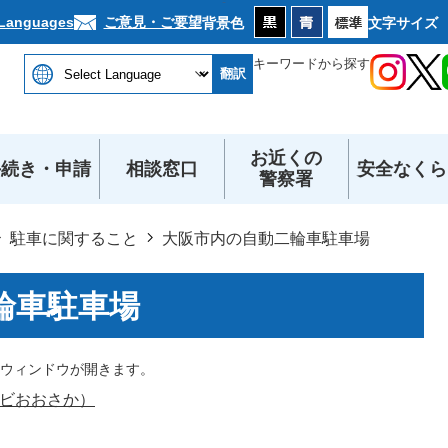
本文へ
ご意見・ご要望
 Languages
背景色
文字サイズ
キーワードから探す
翻訳
お近くの
手続き・申請
相談窓口
安全なくら
警察署
駐車に関すること
大阪市内の自動二輪車駐車場
輪車駐車場
ウィンドウが開きます。
ビおおさか）