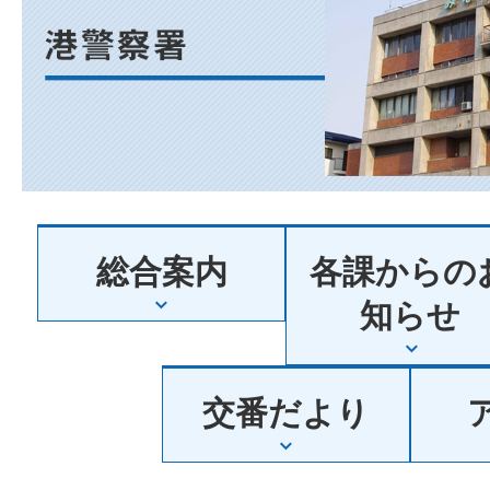
阪
府
港
総合案内
各課からの
警
知らせ
察
交番だより
署