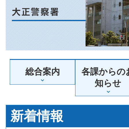
阪
府
大
総合案内
各課からの
正
知らせ
警
新着情報
察