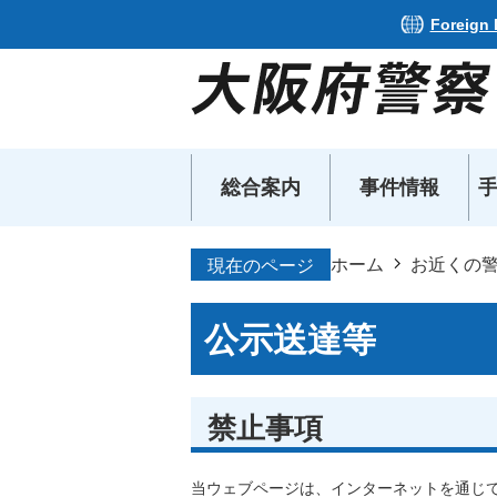
Foreign
総合案内
事件情報
ホーム
お近くの
現在のページ
公示送達等
禁止事項
​​​​​​​当ウェブページは、インターネッ