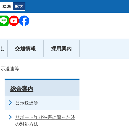
し
交通情報
採用案内
公示送達等
総合案内
公示送達等
サポート詐欺被害に遭った時
の対処方法