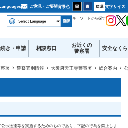
本文へ
ご意見・ご要望
 Languages
背景色
文字サイズ
キーワードから探す
翻訳
お近くの
手続き・申請
相談窓口
安全なくら
警察署
警察署
警察署別情報
大阪府天王寺警察署
総合案内
トを通じて公示送達等を実施するためのものであり、下記の行為を禁止しま