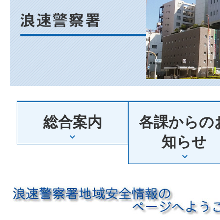
阪
府
浪
総合案内
各課からの
速
知らせ
警
察