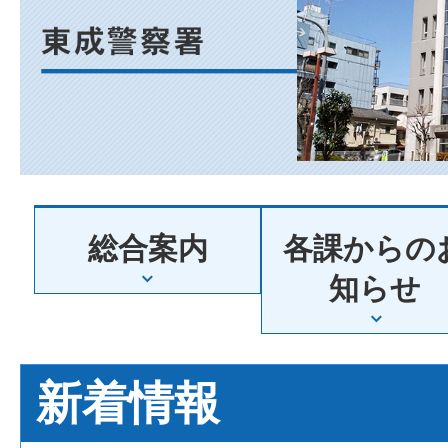
阪
府
東
総合案内
各課からの
成
知らせ
警
新着情報
察