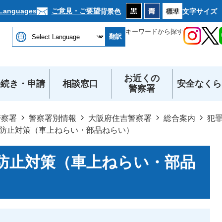
本文へ
ご意見・ご要望
 Languages
背景色
文字サイズ
キーワードから探す
翻訳
お近くの
手続き・申請
相談窓口
安全なくら
警察署
警察署
警察署別情報
大阪府住吉警察署
総合案内
犯
防止対策（車上ねらい・部品ねらい）
防止対策（車上ねらい・部品