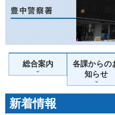
阪
府
豊
総合案内
各課からの
中
知らせ
警
新着情報
察