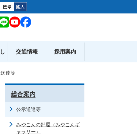
し
交通情報
採用案内
示送達等
総合案内
公示送達等
みやこんの部屋（みやこんギ
ャラリー）