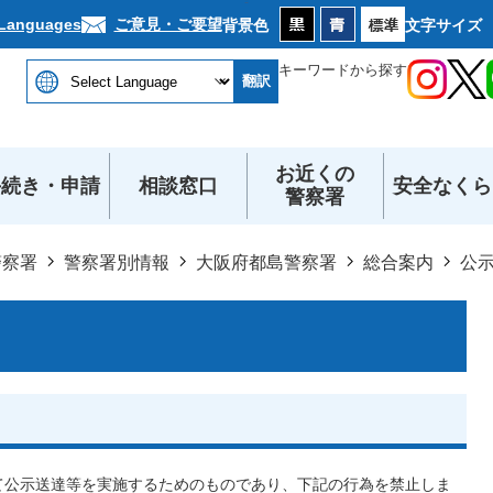
本文へ
ご意見・ご要望
 Languages
背景色
文字サイズ
キーワードから探す
翻訳
お近くの
手続き・申請
相談窓口
安全なくら
警察署
警察署
警察署別情報
大阪府都島警察署
総合案内
公
トを通じて公示送達等を実施するためのものであり、下記の行為を禁止しま