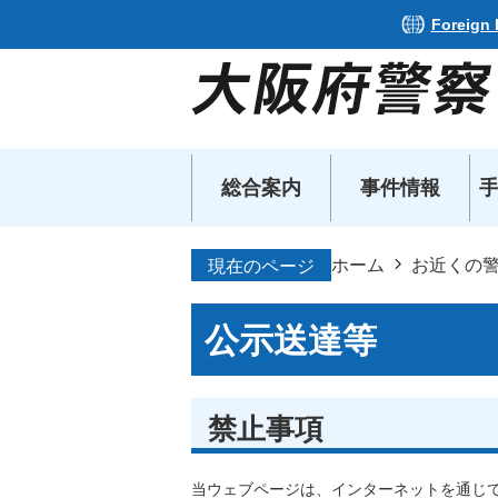
Foreign
総合案内
事件情報
ホーム
お近くの
現在のページ
公示送達等
禁止事項
​​​​​​​当ウェブページは、インターネッ