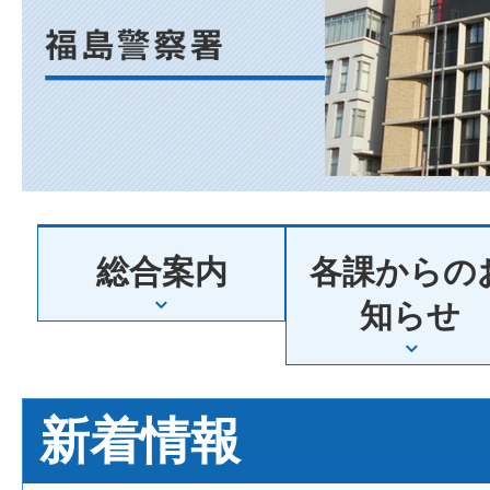
阪
府
福
総合案内
各課からの
島
知らせ
警
新着情報
察