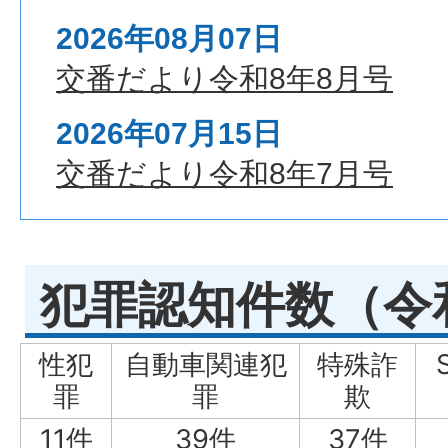
署
2026年08月07日
交番だより令和8年8月号
2026年07月15日
交番だより令和8年7月号
犯罪認知件数（令
性犯
自動車関連犯
特殊詐
罪
罪
欺
11件
39件
37件