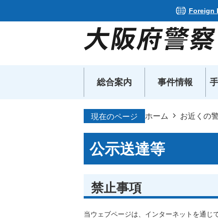
Foreign
総合案内
事件情報
ホーム
お近くの
現在のページ
公示送達等
禁止事項
​​​​​​​当ウェブページは、インターネッ