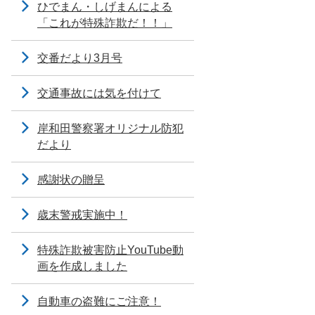
ひでまん・しげまんによる
「これが特殊詐欺だ！！」
交番だより3月号
交通事故には気を付けて
岸和田警察署オリジナル防犯
だより
感謝状の贈呈
歳末警戒実施中！
特殊詐欺被害防止YouTube動
画を作成しました
自動車の盗難にご注意！