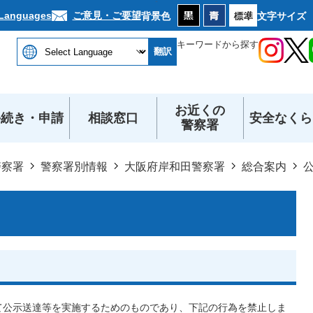
本文へ
ご意見・ご要望
 Languages
背景色
文字サイズ
キーワードから探す
翻訳
お近くの
手続き・申請
相談窓口
安全なくら
警察署
警察署
警察署別情報
大阪府岸和田警察署
総合案内
トを通じて公示送達等を実施するためのものであり、下記の行為を禁止しま