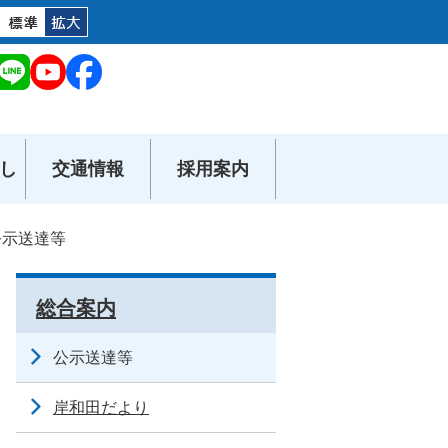
し
交通情報
採用案内
公示送達等
総合案内
公示送達等
岸和田だより