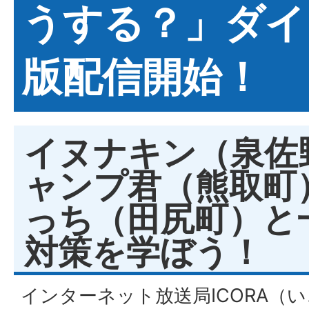
うする？」ダイ
版配信開始！
イヌナキン（泉佐
ャンプ君（熊取町
っち（田尻町）と
対策を学ぼう！
インターネット放送局ICORA（