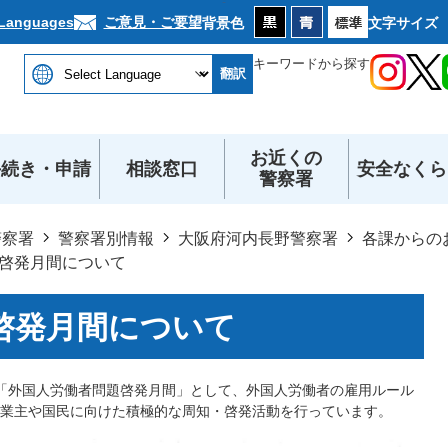
本文へ
ご意見・ご要望
 Languages
背景色
文字サイズ
キーワードから探す
翻訳
お近くの
手続き・申請
相談窓口
安全なくら
警察署
警察署
警察署別情報
大阪府河内長野警察署
各課からの
啓発月間について
啓発月間について
間を「外国人労働者問題啓発月間」として、外国人労働者の雇用ルール
業主や国民に向けた積極的な周知・啓発活動を行っています。