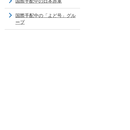
国際手配中の日本赤軍
国際手配中の「よど号」グル
ープ