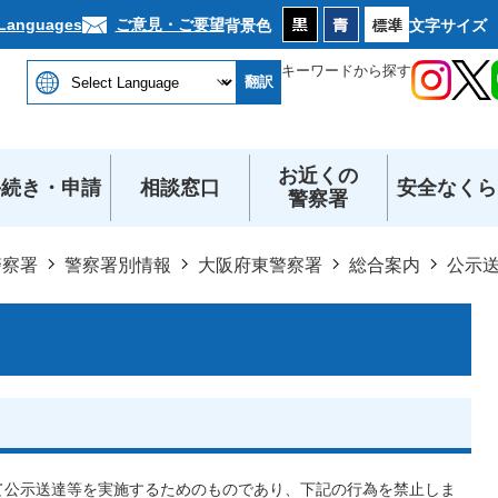
本文へ
ご意見・ご要望
 Languages
背景色
文字サイズ
キーワードから探す
翻訳
お近くの
手続き・申請
相談窓口
安全なくら
警察署
警察署
警察署別情報
大阪府東警察署
総合案内
公示
トを通じて公示送達等を実施するためのものであり、下記の行為を禁止しま