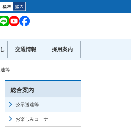
し
交通情報
採用案内
送達等
総合案内
公示送達等
お楽しみコーナー