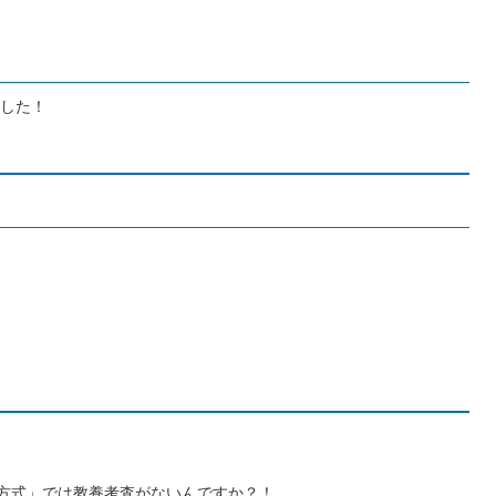
した！
方式」では教養考査がないんですか？！