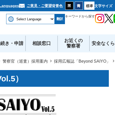
本文へ
ご意見・ご要望
 Languages
背景色
文字サイズ
キーワードから探す
翻訳
お近くの
手続き・申請
相談窓口
安全なくら
警察署
警察官（巡査）採用案内
採用広報誌「Beyond SAIYO」
ol.5）