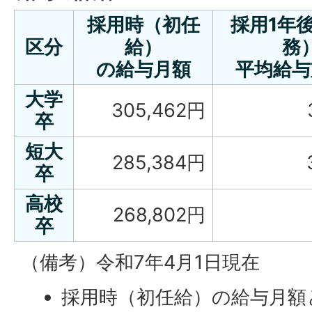
採用時（初任
採用1年
区分
給）
務
の給与月額
平均給与
大学
305,462円
卒
短大
285,384円
卒
高校
268,802円
卒
（備考）令和7年4月1日現在
採用時（初任給）の給与月額