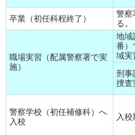
警察
卒業（初任科程終了）
る。
地域
番）
域実
職場実習（配属警察署で実
施）
刑事
捜査
警察学校（初任補修科）へ
入校
入校