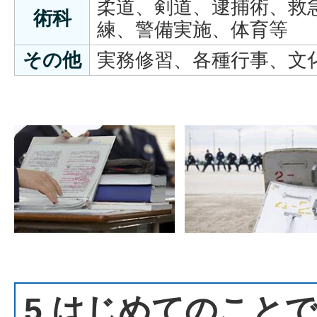
柔道、剣道、逮捕術、救
術科
練、警備実施、体育等
その他
実務修習、各種行事、文
5 はじめてのこと