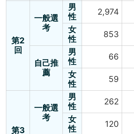
男
2,974
性
一般選
考
女
853
性
第2
回
男
66
性
自己推
薦
女
59
性
男
262
性
一般選
考
女
120
性
第3