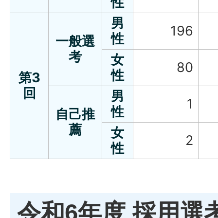
性
男
196
性
一般選
考
女
80
性
第3
回
男
1
性
自己推
薦
女
2
性
令和6年度 採用選