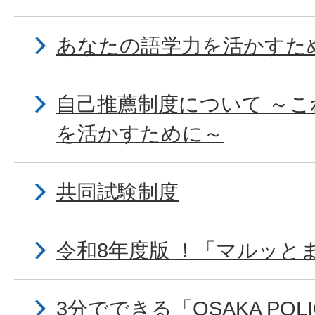
あなたの語学力を活かすた
自己推薦制度について ～
を活かすために～
共同試験制度
令和8年度版 ！「マルッとま
3分でできる「OSAKA POLIC