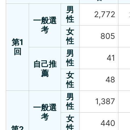
男
2,772
性
一般選
考
女
805
性
第1
回
男
41
性
自己推
薦
女
48
性
男
1,387
性
一般選
考
女
440
性
第2