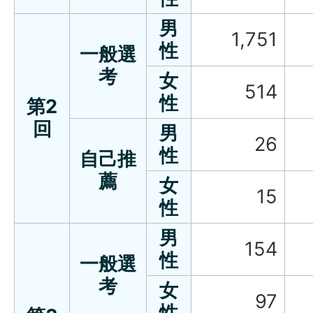
男
1,751
性
一般選
考
女
514
性
第2
回
男
26
性
自己推
薦
女
15
性
男
154
性
一般選
考
女
97
性