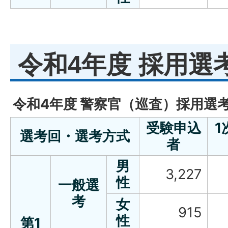
令和4年度 採用選
令和4年度 警察官（巡査）採用選
受験申込
1
選考回・選考方式
者
男
3,227
性
一般選
考
女
915
性
第1