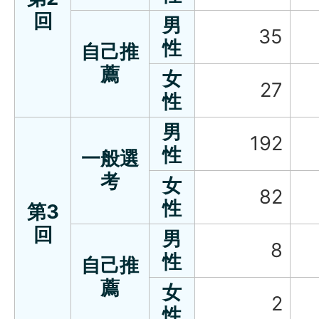
回
男
35
性
自己推
薦
女
27
性
男
192
性
一般選
考
女
82
性
第3
回
男
8
性
自己推
薦
女
2
性