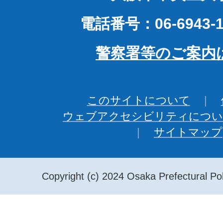
電話番号：06-6943-1
警察署等のご案内
このサイトについて
ウェブアクセシビリティについ
サイトマップ
Copyright (c) 2024 Osaka Prefectural Pol