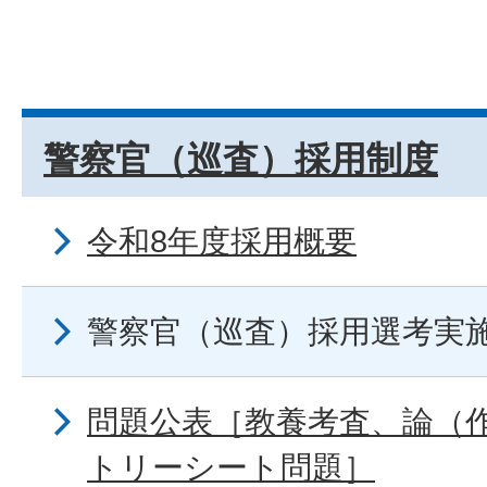
警察官（巡査）採用制度
令和8年度採用概要
警察官（巡査）採用選考実
問題公表［教養考査、論（
トリーシート問題］