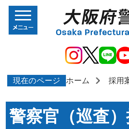
現在のページ
ホーム
採用
警察官（巡査）