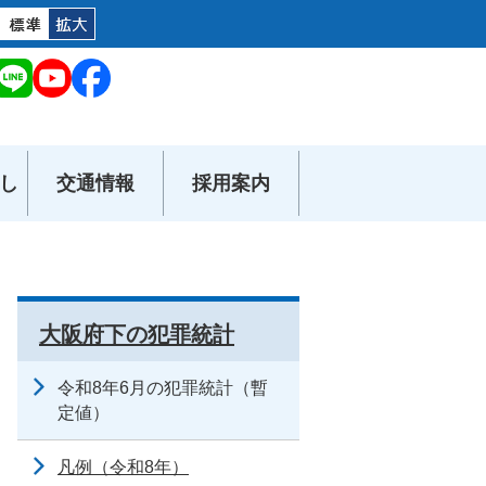
し
交通情報
採用案内
）
大阪府下の犯罪統計
令和8年6月の犯罪統計（暫
定値）
凡例（令和8年）