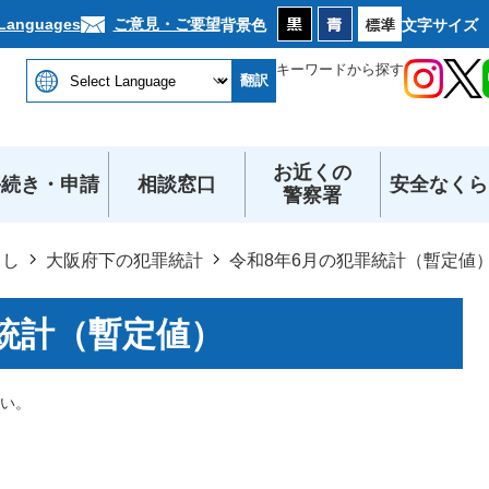
本文へ
ご意見・ご要望
 Languages
背景色
文字サイズ
キーワードから探す
翻訳
お近くの
手続き・申請
相談窓口
安全なくら
警察署
らし
大阪府下の犯罪統計
令和8年6月の犯罪統計（暫定値
統計（暫定値）
い。