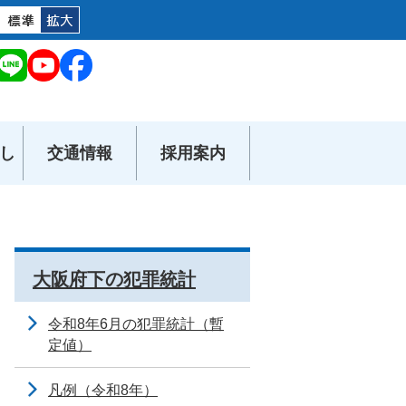
し
交通情報
採用案内
大阪府下の犯罪統計
令和8年6月の犯罪統計（暫
定値）
凡例（令和8年）