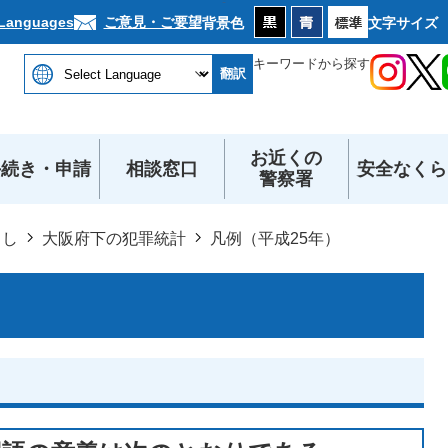
本文へ
ご意見・ご要望
 Languages
背景色
文字サイズ
キーワードから探す
翻訳
お近くの
手続き・申請
相談窓口
安全なくら
警察署
らし
大阪府下の犯罪統計
凡例（平成25年）