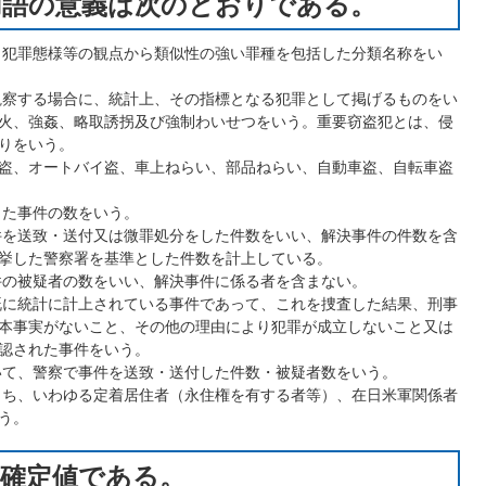
用語の意義は次のとおりである。
、犯罪態様等の観点から類似性の強い罪種を包括した分類名称をい
観察する場合に、統計上、その指標となる犯罪として掲げるものをい
火、強姦、略取誘拐及び強制わいせつをいう。重要窃盗犯とは、侵
りをいう。
盗、オートバイ盗、車上ねらい、部品ねらい、自動車盗、自転車盗
した事件の数をいう。
件を送致・送付又は微罪処分をした件数をいい、解決事件の件数を含
挙した警察署を基準とした件数を計上している。
件の被疑者の数をいい、解決事件に係る者を含まない。
既に統計に計上されている事件であって、これを捜査した結果、刑事
本事実がないこと、その他の理由により犯罪が成立しないこと又は
認された事件をいう。
いて、警察で事件を送致・送付した件数・被疑者数をいう。
うち、いわゆる定着居住者（永住権を有する者等）、在日米軍関係者
う。
、確定値である。