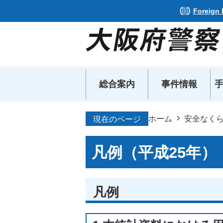
Foreign
総合案内
事件情報
ホーム
安全なく
現在のページ
凡例（平成25年）
凡例