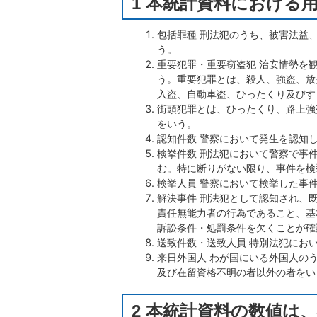
1 本統計資料における
包括罪種 刑法犯のうち、被害法益
う。
重要犯罪・重要窃盗犯 治安情勢を
う。重要犯罪とは、殺人、強盗、放
入盗、自動車盗、ひったくり及びす
街頭犯罪とは、ひったくり、路上強
をいう。
認知件数 警察において発生を認知
検挙件数 刑法犯において警察で事
む。特に断りがない限り、事件を検
検挙人員 警察において検挙した事
解決事件 刑法犯として認知され、
責任無能力者の行為であること、基
訴訟条件・処罰条件を欠くことが確
送致件数・送致人員 特別法犯にお
来日外国人 わが国にいる外国人の
及び在留資格不明の者以外の者をい
2 本統計資料の数値は