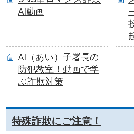
AI動画
AI（あい）子署長の
防犯教室！動画で学
ぶ詐欺対策
特殊詐欺にご注意！