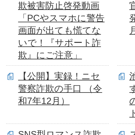
欺被害防止啓発動画
「PCやスマホに警告
画面が出ても慌てな
いで！『サポート詐
欺』にご注意」
【公開】実録！ニセ
警察詐欺の手口 （令
和7年12月）
SNS型ロマンス詐欺