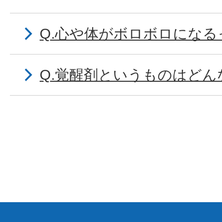
Q.心や体がボロボロにな
Q.覚醒剤というものはど