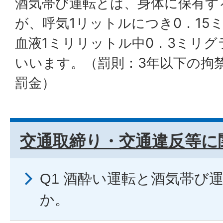
酒気帯び運転とは、身体に保有す
が、呼気1リットルにつき0．15
血液1ミリリットル中0．3ミリ
いいます。（罰則：3年以下の拘禁
罰金）
交通取締り・交通違反等に
Q1 酒酔い運転と酒気帯び
か。