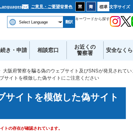
本文へ
ご意見・ご要望
 Languages
背景色
文字サイズ
キーワードから探す
翻訳
お近くの
手続き・申請
相談窓口
安全なくら
警察署
大阪府警察を騙る偽のウェブサイト及びSNSが発見されてい
ブサイトを模倣した偽サイトにご注意ください
ブサイトを模倣した偽サイト
イトの存在が確認されています。