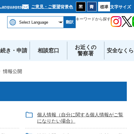
本文へ
ご意見・ご要望
 Languages
背景色
文字サイズ
キーワードから探す
翻訳
お近くの
手続き・申請
相談窓口
安全なくら
警察署
情報公開
個人情報（自分に関する個人情報がご覧
になりたい場合）