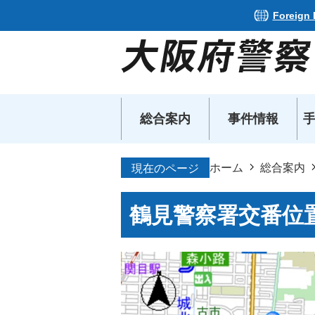
Foreign
総合案内
事件情報
ホーム
総合案内
現在のページ
鶴見警察署交番位