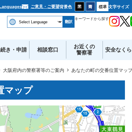
本文へ
ご意見・ご要望
 Languages
背景色
文字サイズ
キーワードから探す
翻訳
お近くの
手続き・申請
相談窓口
安全なくら
警察署
大阪府内の警察署等のご案内
あなたの町の交番位置マッ
置マップ