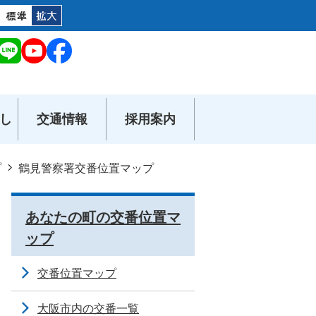
し
交通情報
採用案内
プ
鶴見警察署交番位置マップ
あなたの町の交番位置マ
ップ
交番位置マップ
大阪市内の交番一覧