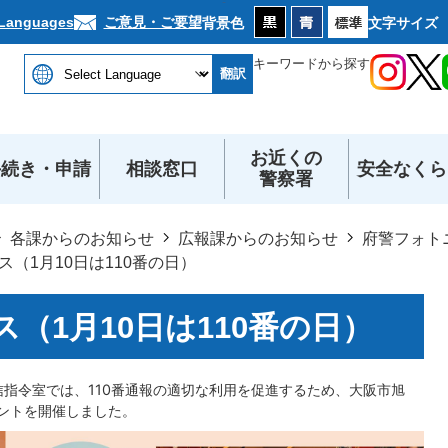
本文へ
ご意見・ご要望
 Languages
背景色
文字サイズ
キーワードから探す
翻訳
お近くの
手続き・申請
相談窓口
安全なくら
警察署
各課からのお知らせ
広報課からのお知らせ
府警フォト
（1月10日は110番の日）
（1月10日は110番の日）
通信指令室では、110番通報の適切な利用を促進するため、大阪市旭
ベントを開催しました。