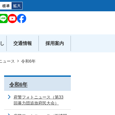
し
交通情報
採用案内
ニュース
令和6年
令和6年
府警フォトニュース（第33
回暴力団追放府民大会）