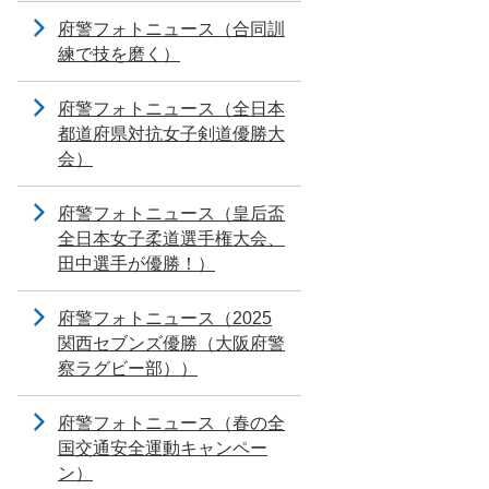
府警フォトニュース（合同訓
練で技を磨く）
府警フォトニュース（全日本
都道府県対抗女子剣道優勝大
会）
府警フォトニュース（皇后盃
全日本女子柔道選手権大会、
田中選手が優勝！）
府警フォトニュース（2025
関西セブンズ優勝（大阪府警
察ラグビー部））
府警フォトニュース（春の全
国交通安全運動キャンペー
ン）