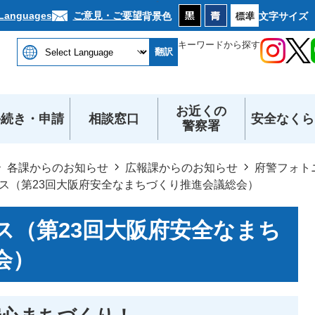
本文へ
ご意見・ご要望
 Languages
背景色
文字サイズ
キーワードから探す
翻訳
お近くの
手続き・申請
相談窓口
安全なくら
警察署
各課からのお知らせ
広報課からのお知らせ
府警フォト
ス（第23回大阪府安全なまちづくり推進会議総会）
ス（第23回大阪府安全なまち
会）