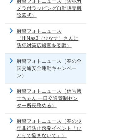
府警フォトニュース（防犯カ
メラ付ラッピング自動販売機
除幕式）
府警フォトニュース
（HiNas3（ひなす）さんに
防犯対策広報官を委嘱）
府警フォトニュース（春の全
国交通安全運動キャンペー
ン）
府警フォトニュース（信号博
士ちゃん 一日交通管制セン
ター所長務める）
府警フォトニュース（春の少
年非行防止啓発イベント「ひ
とりで悩まないで」）