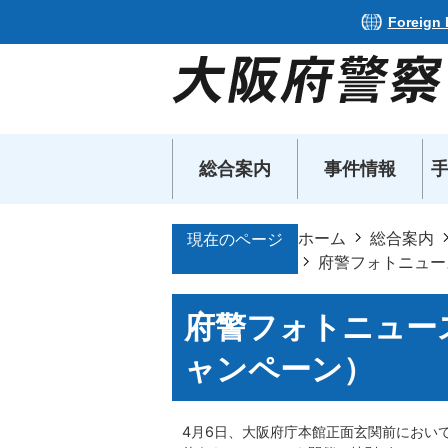
Foreign
総合案内
事件情報
ホーム
総合案内
現在のページ
府警フォトニュー
府警フォトニュー
ャンペーン）
4月6日、大阪府庁本館正面玄関前において