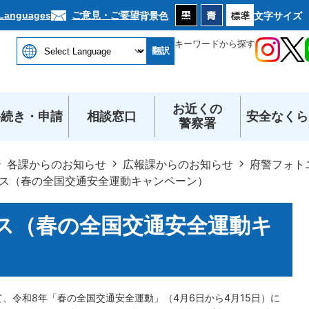
本文へ
ご意見・ご要望
 Languages
背景色
文字サイズ
キーワードから探す
翻訳
お近くの
手続き・申請
相談窓口
安全なくら
警察署
各課からのお知らせ
広報課からのお知らせ
府警フォト
ス（春の全国交通安全運動キャンペーン）
ス（春の全国交通安全運動キ
、令和8年「春の全国交通安全運動」（4月6日から4月15日）に