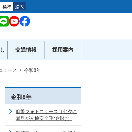
し
交通情報
採用案内
ニュース
令和8年
令和8年
府警フォトニュース（七夕に
園児が交通安全呼び掛け）