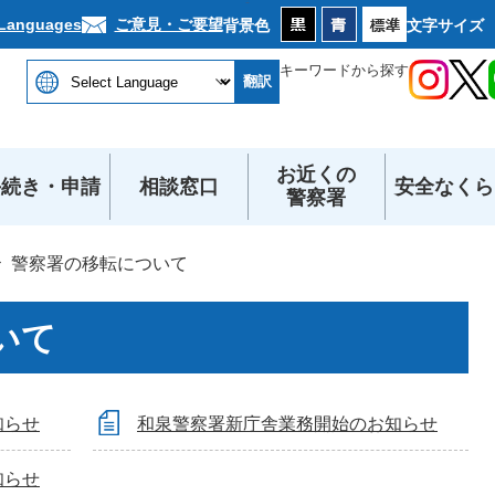
本文へ
ご意見・ご要望
 Languages
背景色
文字サイズ
キーワードから探す
翻訳
お近くの
手続き・申請
相談窓口
安全なくら
警察署
警察署の移転について
いて
知らせ
和泉警察署新庁舎業務開始のお知らせ
知らせ