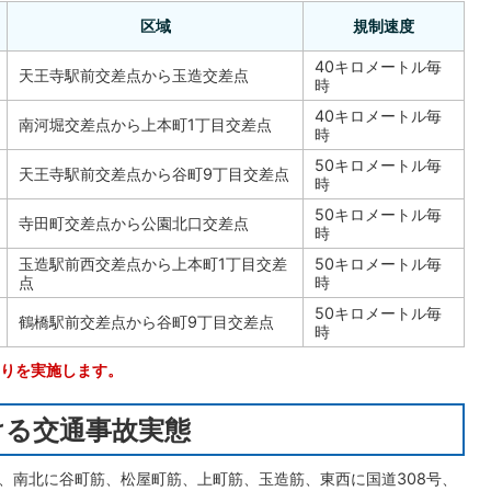
区域
規制速度
40キロメートル毎
天王寺駅前交差点から玉造交差点
時
40キロメートル毎
南河堀交差点から上本町1丁目交差点
時
50キロメートル毎
天王寺駅前交差点から谷町9丁目交差点
時
50キロメートル毎
寺田町交差点から公園北口交差点
時
玉造駅前西交差点から上本町1丁目交差
50キロメートル毎
点
時
50キロメートル毎
鶴橋駅前交差点から谷町9丁目交差点
時
りを実施します。
ける交通事故実態
、南北に谷町筋、松屋町筋、上町筋、玉造筋、東西に国道308号、