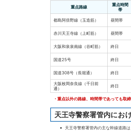
重点時間
重点路線
帯
都島阿倍野線（玉造筋）
昼間帯
赤川天王寺線（上町筋）
昼間帯
大阪和泉泉南線（谷町筋）
終日
国道25号
終日
国道308号（長堀通）
終日
大阪枚岡奈良線（千日前
終日
通）
・重点以外の路線、時間帯であっても取締
天王寺警察署管内にお
天王寺警察署管内の主な幹線道路は