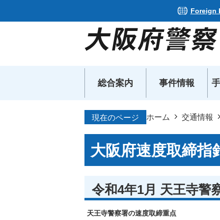
Foreign
総合案内
事件情報
ホーム
交通情報
現在のページ
大阪府速度取締指
令和4年1月 天王寺警
天王寺警察署の速度取締重点