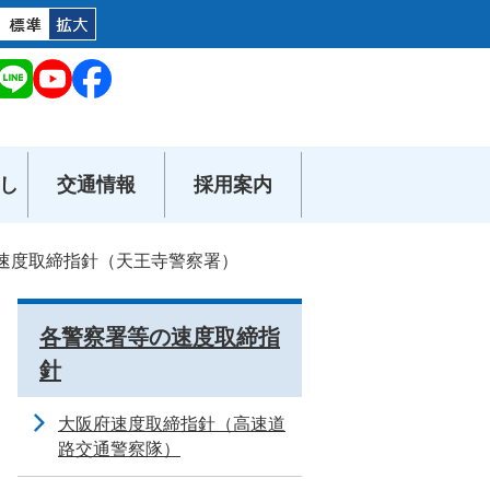
し
交通情報
採用案内
速度取締指針（天王寺警察署）
各警察署等の速度取締指
針
大阪府速度取締指針（高速道
路交通警察隊）