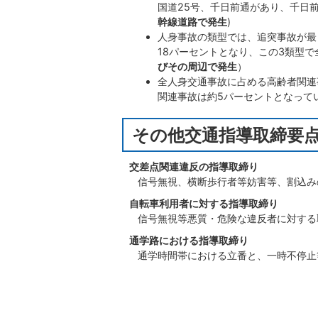
国道25号、千日前通があり、千日
幹線道路で発生
)
人身事故の類型では、追突事故が最
18パーセントとなり、この3類型で
びその周辺で発生
）
全人身交通事故に占める高齢者関連
関連事故は約5パーセントとなって
その他交通指導取締要
交差点関連違反の指導取締り
信号無視、横断歩行者等妨害等、割込み
自転車利用者に対する指導取締り
信号無視等悪質・危険な違反者に対する
通学路における指導取締り
通学時間帯における立番と、一時不停止