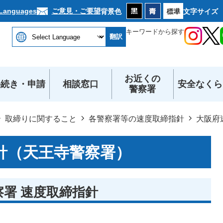
本文へ
ご意見・ご要望
 Languages
背景色
文字サイズ
キーワードから探す
翻訳
お近くの
手続き・申請
相談窓口
安全なくら
警察署
取締りに関すること
各警察署等の速度取締指針
大阪府
針（天王寺警察署）
察署 速度取締指針