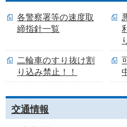
各警察署等の速度取
締指針一覧
二輪車のすり抜け割
り込み禁止！！
交通情報