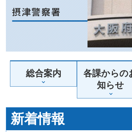
阪
府
摂
総合案内
各課からの
津
知らせ
警
新着情報
察