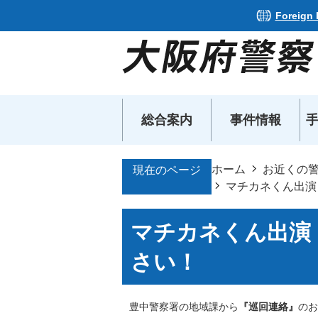
Foreign
総合案内
事件情報
ホーム
お近くの
現在のページ
マチカネくん出演
マチカネくん出演
さい！
豊中警察署の地域課から
『巡回連絡』
のお