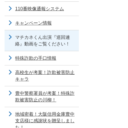
110番映像通報システム
キャンペーン情報
マチカネくん出演『巡回連
絡』動画をご覧ください！
特殊詐欺の手口情報
高校生が考案！詐欺被害防止
キャラ
豊中警察署員が考案！特殊詐
欺被害防止の川柳！
地域密着！大阪信用金庫豊中
支店様に感謝状を贈呈しまし
た！