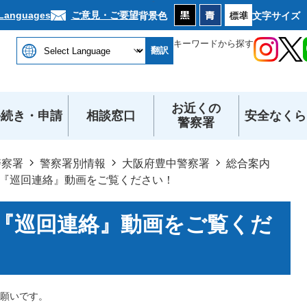
本文へ
ご意見・ご要望
 Languages
背景色
文字サイズ
キーワードから探す
翻訳
お近くの
手続き・申請
相談窓口
安全なくら
警察署
警察署
警察署別情報
大阪府豊中警察署
総合案内
『巡回連絡』動画をご覧ください！
『巡回連絡』動画をご覧くだ
願いです。