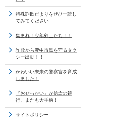
特殊詐欺だよりをぜひ一読し
てみてください
集まれ！少年剣士たち！！
詐欺から豊中市民を守るタク
シー出動！！
かわいい未来の警察官を育成
しました！
『おせっかい』が信念の銀
行、またも大手柄！
サイトポリシー