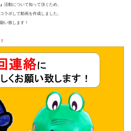
』
活動について知って頂くため、
コラボして動画を作成しました。
願い致します！
！