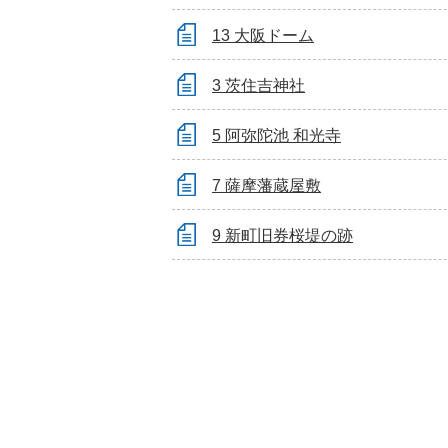
13 大阪ドーム
3 茨住吉神社
5 阿弥陀池 和光寺
7 薩摩藩蔵屋敷
9 新町旧券桜堤の跡