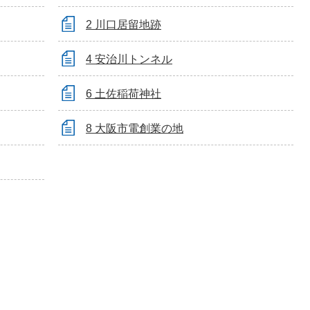
2 川口居留地跡
4 安治川トンネル
6 土佐稲荷神社
8 大阪市電創業の地