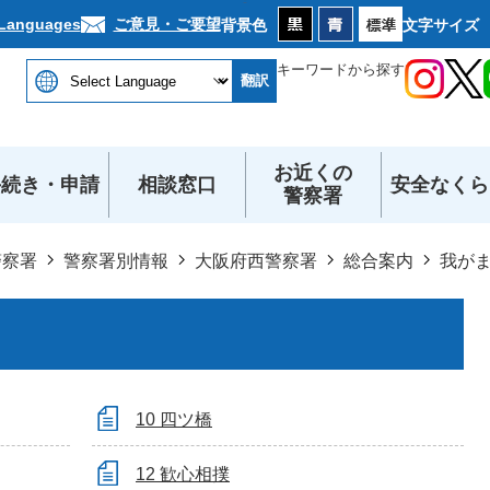
本文へ
ご意見・ご要望
 Languages
背景色
文字サイズ
キーワードから探す
翻訳
お近くの
手続き・申請
相談窓口
安全なくら
警察署
警察署
警察署別情報
大阪府西警察署
総合案内
我が
10 四ツ橋
12 歓心相撲