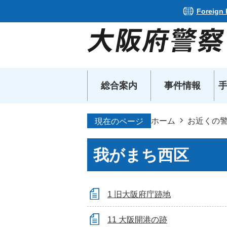
Foreign
総合案内
事件情報
ホーム
お近くの
現在のページ
我がまち西区
1 旧大阪府庁跡地
11 大阪開港の跡