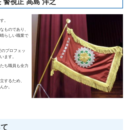
 警視正 高島 洋之
す。
なものであり、
晴らしい職業で
安のプロフェッ
います。
たち職員も全力
立するため、
んか。
いて