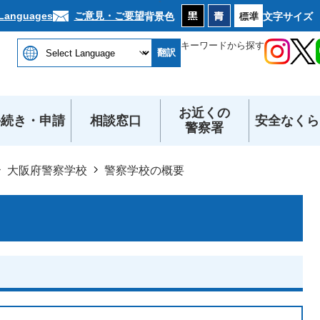
本文へ
ご意見・ご要望
 Languages
背景色
文字サイズ
キーワードから探す
翻訳
お近くの
手続き・申請
相談窓口
安全なくら
警察署
大阪府警察学校
警察学校の概要