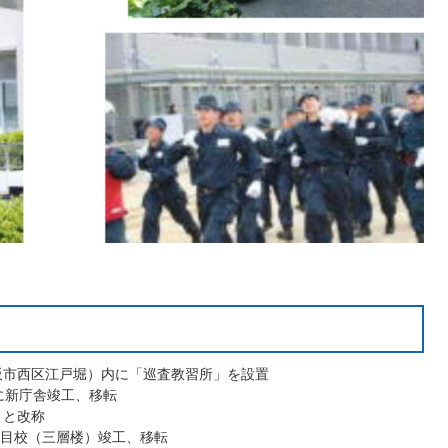
大阪市西区江戸堀）内に「巡査教習所」を設置
島に新庁舎竣工、移転
」と改称
に関目校（三層楼）竣工、移転