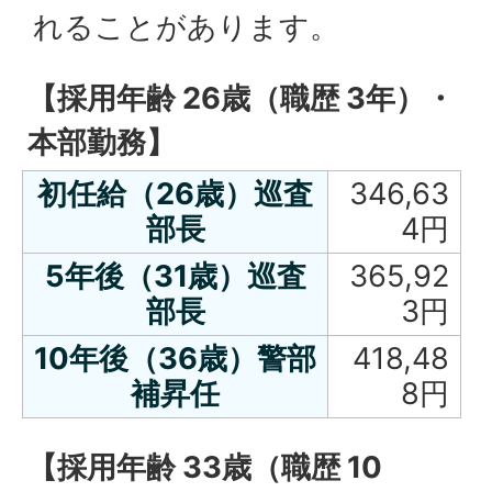
れることがあります。
【採用年齢 26歳（職歴 3年）・
本部勤務】
初任給（26歳）巡査
346,63
部長
4円
5年後（31歳）巡査
365,92
部長
3円
10年後（36歳）警部
418,48
補昇任
8円
【採用年齢 33歳（職歴 10