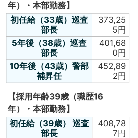
年）・本部勤務】
初任給（33歳）巡査
373,25
部長
5円
5年後（38歳）巡査
401,68
部長
0円
10年後（43歳）警部
452,89
補昇任
2円
【採用年齢39歳（職歴16
年）・本部勤務】
初任給（39歳） 巡査
408,78
部長
7円